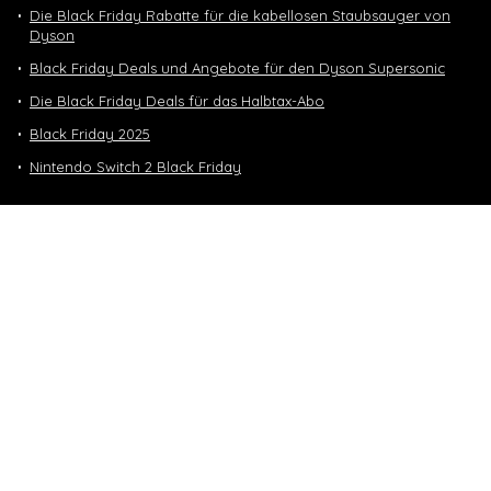
Die Black Friday Rabatte für die kabellosen Staubsauger von
Dyson
Black Friday Deals und Angebote für den Dyson Supersonic
Die Black Friday Deals für das Halbtax-Abo
Black Friday 2025
Nintendo Switch 2 Black Friday
Neuste Deals
10 GB in CH | 3 GB EU-Daten CHF 9.90
Top-Deals
10 GB in CH | 3 GB EU-Daten CHF 9.90
Handy & Abos