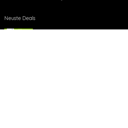
Neuste Deals
10 GB in CH | 3 GB EU-Daten CHF 9.90
Top-Deals
10 GB in CH | 3 GB EU-Daten CHF 9.90
Handy & Abos
Winter Sale – bis zu -70%
Fashion & Schmuck
Black Shopping: -30% auf alles
Wohnen & Haushalt