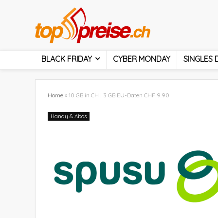
BLACK FRIDAY
CYBER MONDAY
SINGLES 
Home
»
10 GB in CH | 3 GB EU-Daten CHF 9.90
Handy & Abos