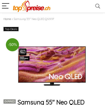
Home
»
Samsung 55″ Neo QLED QN93F
Top-Deals
-50%
Samsung 55″ Neo QLED
EXPIRED