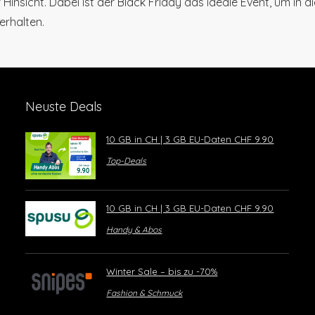
Hinsicht. Dabei ist der Black Friday das ideale Event, um in 
erhalten.
Neuste Deals
10 GB in CH | 3 GB EU-Daten CHF 9.90
Top-Deals
10 GB in CH | 3 GB EU-Daten CHF 9.90
Handy & Abos
Winter Sale – bis zu -70%
Fashion & Schmuck