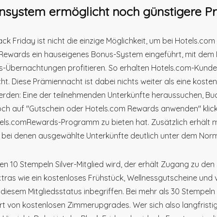
nsystem ermöglicht noch günstigere Pr
ack Friday ist nicht die einzige Möglichkeit, um bei Hotels.co
ewards ein hauseigenes Bonus-System eingeführt, mit dem Mi
s-Übernachtungen profitieren. So erhalten Hotels.com-Kunde
t. Diese Prämiennacht ist dabei nichts weiter als eine kost
erden: Eine der teilnehmenden Unterkünfte heraussuchen, B
ch auf "Gutschein oder Hotels.com Rewards anwenden" klicken.
tels.comRewards-Programm zu bieten hat. Zusätzlich erhäl
 bei denen ausgewählte Unterkünfte deutlich unter dem Nor
n 10 Stempeln Silver-Mitglied wird, der erhält Zugang zu d
xtras wie ein kostenloses Frühstück, Wellnessgutscheine und vi
n diesem Mitgliedsstatus inbegriffen. Bei mehr als 30 Stem
ert von kostenlosen Zimmerupgrades. Wer sich also langfristig 