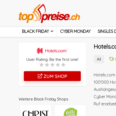
BLACK FRIDAY
CYBER MONDAY
SINGLES 
Hotels.c
All
User Rating:
Be the first one!
Hotels.com 
ZUM SHOP
100'000 Hot
Aushängesch
Cyber Mond
Weitere Black Friday Shops
Ruf erarbei