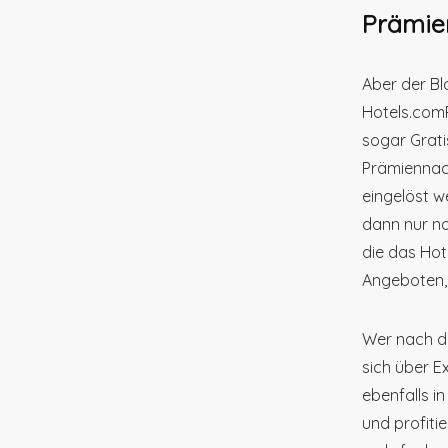
Prämie
Aber der Bl
Hotels.comR
sogar Grati
Prämiennach
eingelöst w
dann nur no
die das Ho
Angeboten,
Wer nach de
sich über E
ebenfalls i
und profiti