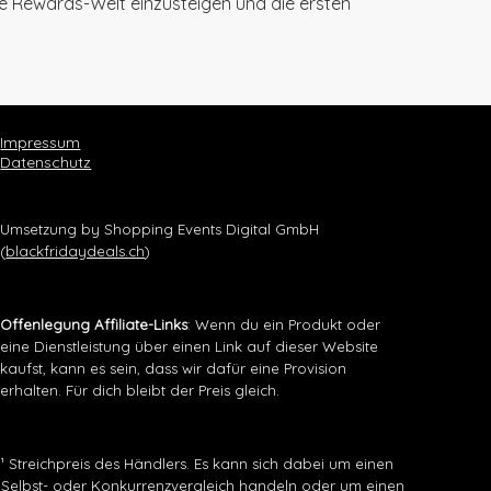
die Rewards-Welt einzusteigen und die ersten
Impressum
Datenschutz
Umsetzung by Shopping Events Digital GmbH
(
blackfridaydeals.ch
)
Offenlegung Affiliate-Links
: Wenn du ein Produkt oder
eine Dienstleistung über einen Link auf dieser Website
kaufst, kann es sein, dass wir dafür eine Provision
erhalten. Für dich bleibt der Preis gleich.
¹ Streichpreis des Händlers. Es kann sich dabei um einen
Selbst- oder Konkurrenzvergleich handeln oder um einen