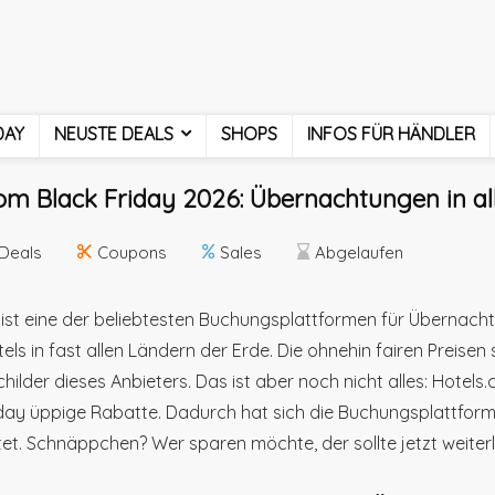
DAY
NEUSTE DEALS
SHOPS
INFOS FÜR HÄNDLER
om Black Friday 2026: Übernachtungen in al
Deals
Coupons
Sales
Abgelaufen
ist eine der beliebtesten Buchungsplattformen für Übernach
els in fast allen Ländern der Erde. Die ohnehin fairen Preisen
ilder dieses Anbieters. Das ist aber noch nicht alles: Hote
ay üppige Rabatte. Dadurch hat sich die Buchungsplattfor
tet. Schnäppchen? Wer sparen möchte, der sollte jetzt weiter