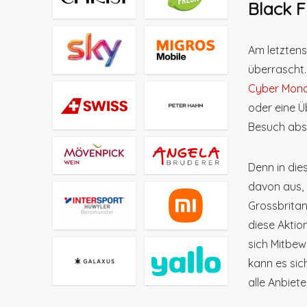
Black 
Am letztens
überrascht.
Cyber Mon
oder eine Ü
Besuch abst
Denn in die
davon aus, 
Grossbritan
diese Aktio
sich Mitbew
kann es sic
alle Anbiet