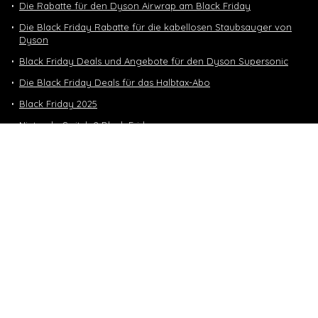
Die Rabatte für den Dyson Airwrap am Black Friday
Die Black Friday Rabatte für die kabellosen Staubsauger von
Dyson
Black Friday Deals und Angebote für den Dyson Supersonic
Die Black Friday Deals für das Halbtax-Abo
Black Friday 2025
Nintendo Switch 2 Black Friday
Neuste Deals
10 GB in CH | 3 GB EU-Daten CHF 9.90
Top-Deals
10 GB in CH | 3 GB EU-Daten CHF 9.90
Handy & Abos