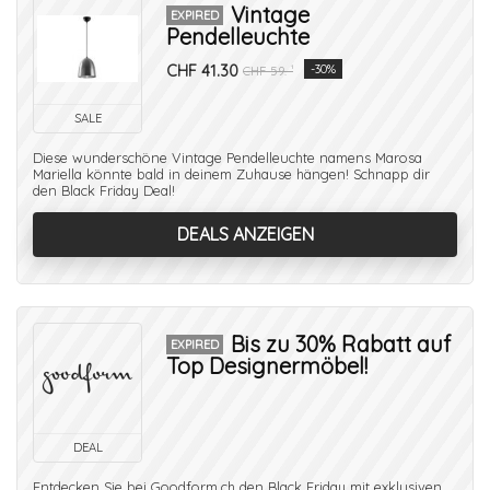
Vintage
EXPIRED
Pendelleuchte
CHF 41.30
-30%
CHF 59.-¹
SALE
Diese wunderschöne Vintage Pendelleuchte namens Marosa
Mariella könnte bald in deinem Zuhause hängen! Schnapp dir
den Black Friday Deal!
DEALS ANZEIGEN
Bis zu 30% Rabatt auf
EXPIRED
Top Designermöbel!
DEAL
Entdecken Sie bei Goodform.ch den Black Friday mit exklusiven