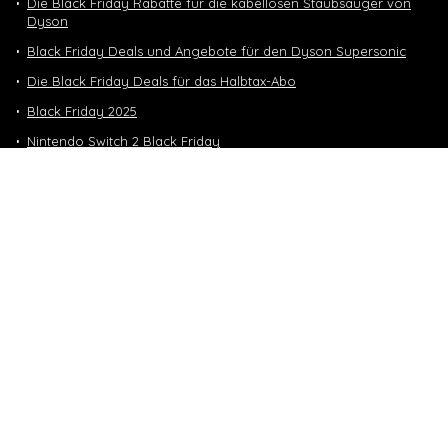
Die Black Friday Rabatte für die kabellosen Staubsauger von
Dyson
Black Friday Deals und Angebote für den Dyson Supersonic
Die Black Friday Deals für das Halbtax-Abo
Black Friday 2025
Nintendo Switch 2 Black Friday
Neuste Deals
10 GB in CH | 3 GB EU-Daten CHF 9.90
Top-Deals
10 GB in CH | 3 GB EU-Daten CHF 9.90
Handy & Abos
Winter Sale – bis zu -70%