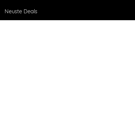
Neuste Deals
10 GB in CH | 3 GB EU-Daten CHF 9.90
Top-Deals
10 GB in CH | 3 GB EU-Daten CHF 9.90
Handy & Abos
Winter Sale – bis zu -70%
Fashion & Schmuck
Black Shopping: -30% auf alles
Wohnen & Haushalt