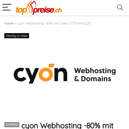
Home
»
cyon Webhosting -80% mit Code CY75WNUQ37
Handy & Abos
cyon Webhosting -80% mit
EXPIRED