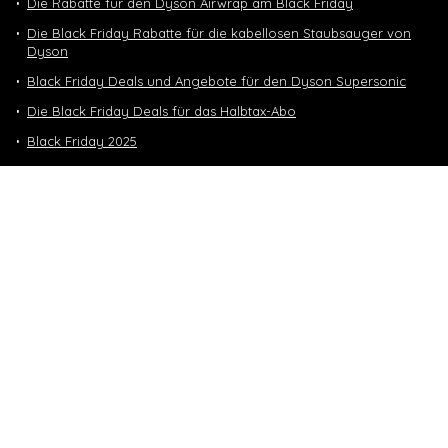
Die Rabatte für den Dyson Airwrap am Black Friday
Die Black Friday Rabatte für die kabellosen Staubsauger von
Dyson
Black Friday Deals und Angebote für den Dyson Supersonic
Die Black Friday Deals für das Halbtax-Abo
Black Friday 2025
Nintendo Switch 2 Black Friday
Neuste Deals
10 GB in CH | 3 GB EU-Daten CHF 9.90
Top-Deals
10 GB in CH | 3 GB EU-Daten CHF 9.90
Handy & Abos