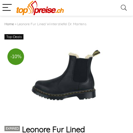
Home
»
Leonore Fur Lined Winterstiefel Dr. Martens
Top-Deals
-10%
Leonore Fur Lined
EXPIRED