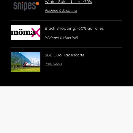
Winter Sale – bis zu -70%
Fashion & Schmuck
Black Shopping: -30% auf alles
Wohnen & Haushalt
SBB Duo-Tageskarte
Top-Deals