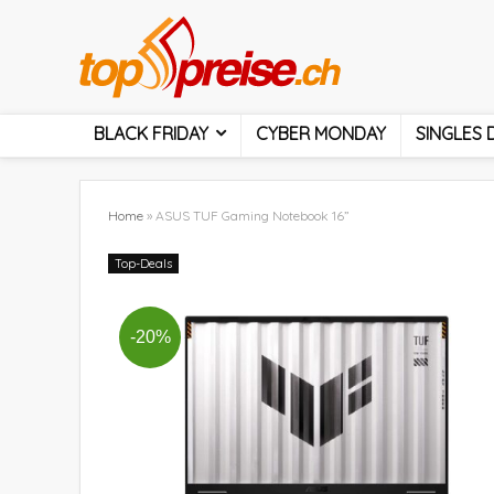
BLACK FRIDAY
CYBER MONDAY
SINGLES 
Home
»
ASUS TUF Gaming Notebook 16”
Top-Deals
-20%