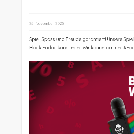
25. November 2025
Spiel, Spass und Freude garantiert! Unsere Spie
Black Friday kann jeder. Wir können immer. #Fo