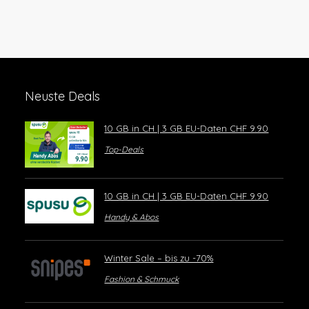
Neuste Deals
10 GB in CH | 3 GB EU-Daten CHF 9.90
Top-Deals
10 GB in CH | 3 GB EU-Daten CHF 9.90
Handy & Abos
Winter Sale – bis zu -70%
Fashion & Schmuck