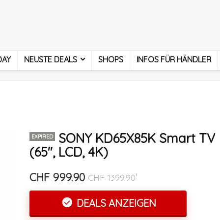
DAY
NEUSTE DEALS
SHOPS
INFOS FÜR HÄNDLER
SONY KD65X85K Smart TV
EXPIRED
(65″, LCD, 4K)
CHF 999.90
CHF 1399.90¹
DEALS ANZEIGEN