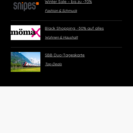
Winter Sale – bis zu -70%
Fashion & Schmuck
Black Shopping: -30% auf alles
Wohnen & Haushalt
SBB Duo-Tageskarte
Top-Deals