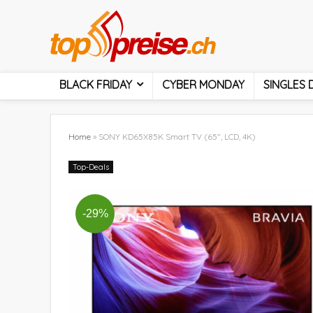
BLACK FRIDAY
CYBER MONDAY
SINGLES 
Home
»
SONY KD65X85K Smart TV (65″, LCD, 4K)
Top-Deals
-29%