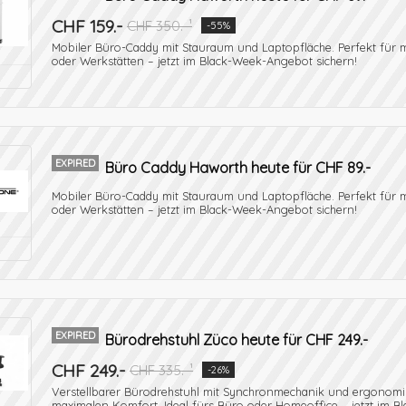
CHF 159.-
CHF 350.-¹
-55%
Mobiler Büro-Caddy mit Stauraum und Laptopfläche. Perfekt für 
oder Werkstätten – jetzt im Black-Week-Angebot sichern!
EXPIRED
Büro Caddy Haworth heute für CHF 89.-
Mobiler Büro-Caddy mit Stauraum und Laptopfläche. Perfekt für 
oder Werkstätten – jetzt im Black-Week-Angebot sichern!
EXPIRED
Bürodrehstuhl Züco heute für CHF 249.-
CHF 249.-
CHF 335.-¹
-26%
Verstellbarer Bürodrehstuhl mit Synchronmechanik und ergonom
maximalen Komfort. Ideal fürs Büro oder Homeoffice – jetzt im Bl