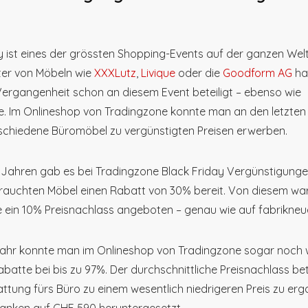
y ist eines der grössten Shopping-Events auf der ganzen Welt
ter von Möbeln wie
XXXLutz
,
Livique
oder die
Goodform AG
ha
 Vergangenheit schon an diesem Event beteiligt – ebenso wie
. Im Onlineshop von Tradingzone konnte man an den letzten
schiedene Büromöbel zu vergünstigten Preisen erwerben.
 Jahren gab es bei Tradingzone Black Friday Vergünstigunge
brauchten Möbel einen Rabatt von 30% bereit. Von diesem w
 ein 10% Preisnachlass angeboten – genau wie auf fabrikneu
Jahr konnte man im Onlineshop von Tradingzone sogar noch we
batte bei bis zu 97%. Der durchschnittliche Preisnachlass be
ttung fürs Büro zu einem wesentlich niedrigeren Preis zu erga
ranken auf CHF 590 heruntergesetzt.