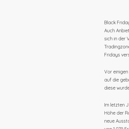
Black Frida
Auch Anbie
sich in der
Tradingzone
Fridays ver
Vor einigen
auf die ge
diese wurde
Im letzten 
Höhe der Ra
neue Aussta
von 1.079 F