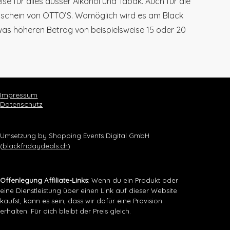
se für alles ausser Alkohol und Tabak. Auch für die
schein von OTTO’S. Womöglich wird es am Black
was höheren Betrag von beispielsweise 15 oder 20
Impressum
Datenschutz
Umsetzung by Shopping Events Digital GmbH
(
blackfridaydeals.ch
)
Offenlegung Affiliate-Links
: Wenn du ein Produkt oder
eine Dienstleistung über einen Link auf dieser Website
kaufst, kann es sein, dass wir dafür eine Provision
erhalten. Für dich bleibt der Preis gleich.