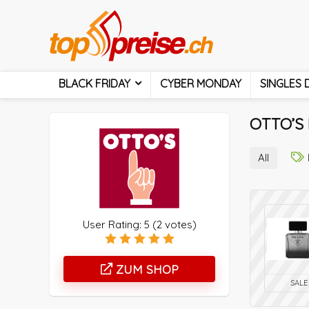
BLACK FRIDAY
CYBER MONDAY
SINGLES 
OTTO’S 
All
User Rating:
5
(
2
votes)
ZUM SHOP
SALE