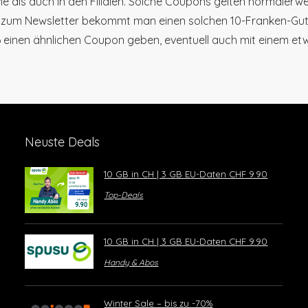
ne als auch in den Filialen. Solche Coupons gelten normalerwei
zum Newsletter bekommt man einen solchen 10-Franken-Gut
 einen ähnlichen Coupon geben, eventuell auch mit einem et
Neuste Deals
10 GB in CH | 3 GB EU-Daten CHF 9.90
Top-Deals
10 GB in CH | 3 GB EU-Daten CHF 9.90
Handy & Abos
Winter Sale – bis zu -70%