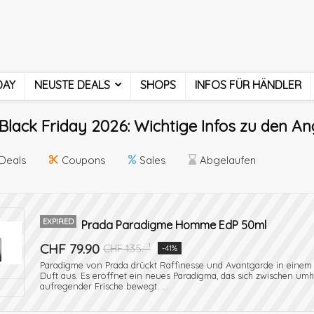
DAY
NEUSTE DEALS
SHOPS
INFOS FÜR HÄNDLER
Black Friday 2026: Wichtige Infos zu den A
Deals
Coupons
Sales
Abgelaufen
EXPIRED
Prada Paradigme Homme EdP 50ml
CHF 79.90
CHF 135.-¹
-41%
Paradigme von Prada drückt Raffinesse und Avantgarde in eine
Duft aus. Es eröffnet ein neues Paradigma, das sich zwischen u
aufregender Frische bewegt. ...