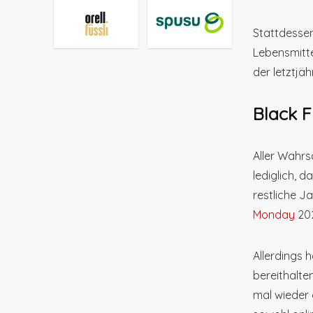
Stattdessen
Lebensmitte
der letztjä
Black F
Aller Wahrs
lediglich, 
restliche J
Monday
202
Allerdings 
bereithalte
mal wieder 