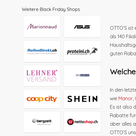
Weitere Black Friday Shops
OTTO’S ist 
als 140 Fil
Haushaltsge
guten Raba
Welche
In den let
wie
Manor
,
Es ist also
Rabatte für
aber alles 
OTTO’S unse