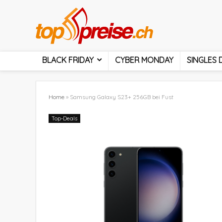
BLACK FRIDAY
CYBER MONDAY
SINGLES 
Home
»
Samsung Galaxy S23+ 256GB bei Fust
Top-Deals