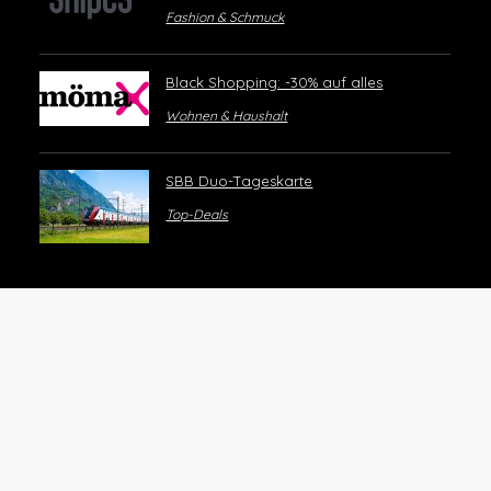
Fashion & Schmuck
Black Shopping: -30% auf alles
Wohnen & Haushalt
SBB Duo-Tageskarte
Top-Deals