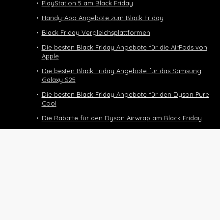
PlayStation 5 am Black Friday
Handy-Abo Angebote zum Black Friday
Black Friday Vergleichsplattformen
Die besten Black Friday Angebote für die AirPods von
Apple
Die besten Black Friday Angebote für das Samsung
Galaxy S25
Die besten Black Friday Angebote für den Dyson Pure
Cool
Die Rabatte für den Dyson Airwrap am Black Friday
Die Black Friday Rabatte für die kabellosen Staubsauger
von Dyson
Black Friday Deals und Angebote für den Dyson
Supersonic
Die Black Friday Deals für das Halbtax-Abo
Black Friday 2025
Nintendo Switch 2 Black Friday