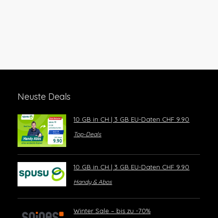
Neuste Deals
10 GB in CH | 3 GB EU-Daten CHF 9.90
Top-Deals
10 GB in CH | 3 GB EU-Daten CHF 9.90
Handy & Abos
Winter Sale – bis zu -70%