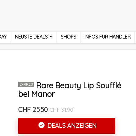
DAY
NEUSTE DEALS
SHOPS
INFOS FÜR HÄNDLER
Rare Beauty Lip Soufflé
EXPIRED
bei Manor
CHF 25.50
CHF 31.90¹
DEALS ANZEIGEN