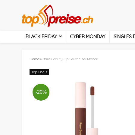
BLACK FRIDAY
CYBER MONDAY
SINGLES 
Home
»
Rare Beauty Lip Soufflé bei Manor
Top-Deals
-20%