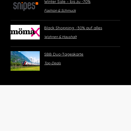
Winter Sale – bis zu -70%
Fashion & Schmuck
Black Shopping: -30% auf alles
Wohnen & Haushalt
SBB Duo-Tageskarte
Top-Deals