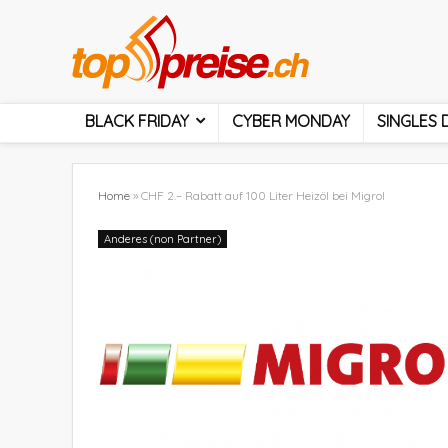
BLACK FRIDAY
CYBER MONDAY
SINGLES 
Home
»
CHF 2.– Rabatt auf 100 Liter Heizöl bei Migrol
Anderes (non Partner)