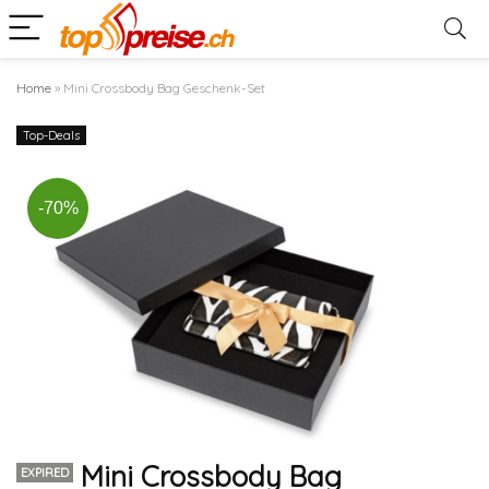
Home
»
Mini Crossbody Bag Geschenk-Set
Top-Deals
-70%
Mini Crossbody Bag
EXPIRED