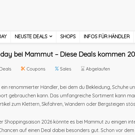
DAY
NEUSTE DEALS
SHOPS
INFOS FÜR HÄNDLER
riday bei Mammut – Diese Deals kommen 202
Deals
Coupons
Sales
Abgelaufen
ein renommierter Händler, bei dem du Bekleidung, Schuhe u
ort gebrauchen kann. Das umfangreiche Sortiment kann man 
Artikel zum Klettern, Skifahren, Wandern oder Bergsteigen stös
r Shoppingsaison 2026 könnte es bei Mammut zu einigen i
Chancen auf einen Deal dabei besonders gut. Schon vor dem