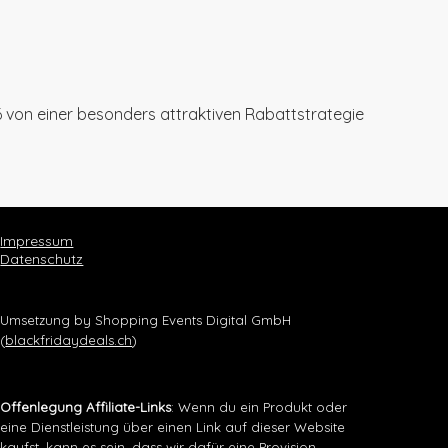
 von einer besonders attraktiven Rabattstrategie
Impressum
Datenschutz
Umsetzung by Shopping Events Digital GmbH
(
blackfridaydeals.ch
)
Offenlegung Affiliate-Links
: Wenn du ein Produkt oder
eine Dienstleistung über einen Link auf dieser Website
kaufst, kann es sein, dass wir dafür eine Provision