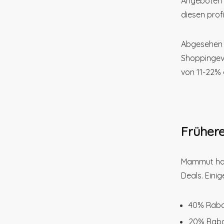
Angeboten s
diesen profi
Abgesehen
Shoppingev
von 11-22% 
Frühere
Mammut hat
Deals. Eini
40% Raba
20% Rabat