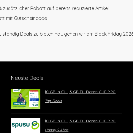
% zusätzlicher Rabatt auf bereits reduzierte Artikel
tt mit Gutscheincode
tändig Deals zu bieten hat, gehen wir am Black Friday 2026
Neuste Deals
10 GB in CH | 3 GB EU-Daten CHF 9.90
Top-Deals
10 GB in CH | 3 GB EU-Daten CHF 9.90
Handy & Abos