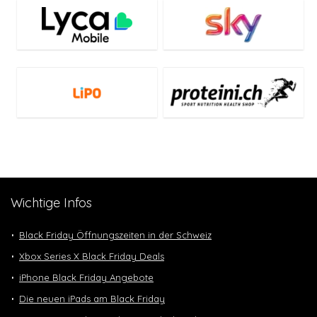
Wichtige Infos
Black Friday Öffnungszeiten in der Schweiz
Xbox Series X Black Friday Deals
iPhone Black Friday Angebote
Die neuen iPads am Black Friday