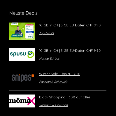
Neuste Deals
10 GB in CH | 3 GB EU-Daten CHF 9.90
Top-Deals
10 GB in CH | 3 GB EU-Daten CHF 9.90
Handy & Abos
Winter Sale – bis zu -70%
Fashion & Schmuck
Black Shopping: -30% auf alles
Wohnen & Haushalt