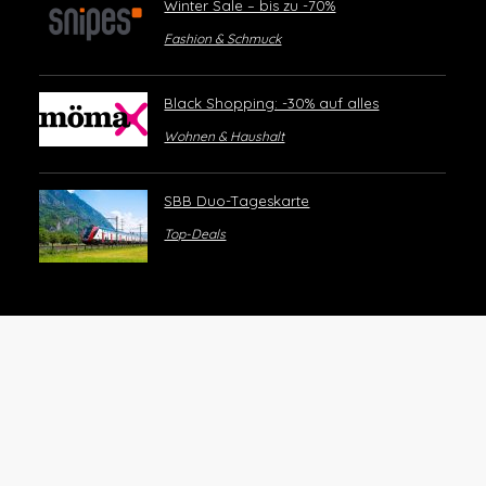
Winter Sale – bis zu -70%
Fashion & Schmuck
Black Shopping: -30% auf alles
Wohnen & Haushalt
SBB Duo-Tageskarte
Top-Deals