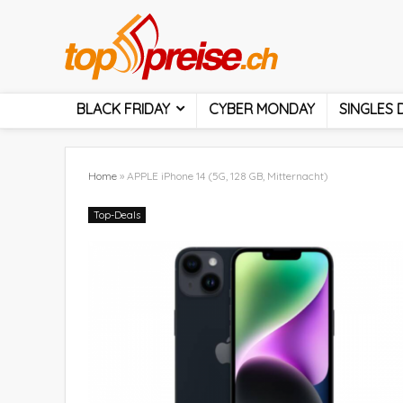
BLACK FRIDAY
CYBER MONDAY
SINGLES 
Home
»
APPLE iPhone 14 (5G, 128 GB, Mitternacht)
Top-Deals