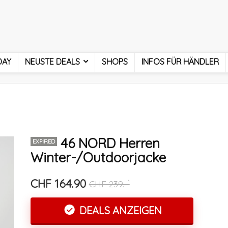
DAY
NEUSTE DEALS
SHOPS
INFOS FÜR HÄNDLER
46 NORD Herren
EXPIRED
Winter-/Outdoorjacke
CHF 164.90
CHF 239.-¹
DEALS ANZEIGEN