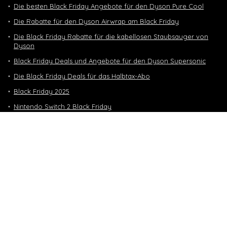
Die besten Black Friday Angebote für den Dyson Pure Cool
Die Rabatte für den Dyson Airwrap am Black Friday
Die Black Friday Rabatte für die kabellosen Staubsauger von
Dyson
Black Friday Deals und Angebote für den Dyson Supersonic
Die Black Friday Deals für das Halbtax-Abo
Black Friday 2025
Nintendo Switch 2 Black Friday
Neuste Deals
10 GB in CH | 3 GB EU-Daten CHF 9.90
Top-Deals
10 GB in CH | 3 GB EU-Daten CHF 9.90