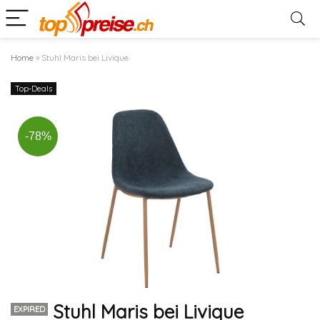
Home
»
Stuhl Maris bei Livique
Top-Deals
-78%
Stuhl Maris bei Livique
EXPIRED