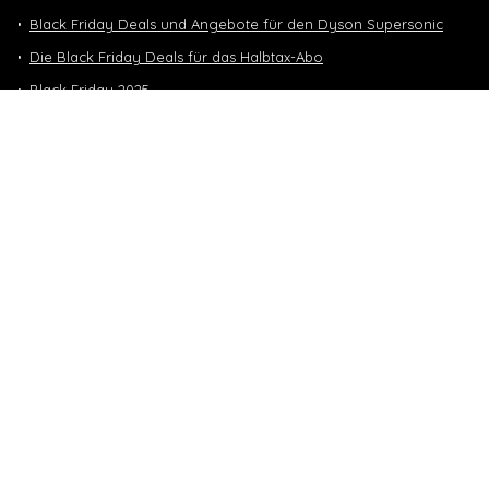
Black Friday Deals und Angebote für den Dyson Supersonic
Die Black Friday Deals für das Halbtax-Abo
Black Friday 2025
Nintendo Switch 2 Black Friday
Neuste Deals
10 GB in CH | 3 GB EU-Daten CHF 9.90
Top-Deals
10 GB in CH | 3 GB EU-Daten CHF 9.90
Handy & Abos
Winter Sale – bis zu -70%
Fashion & Schmuck