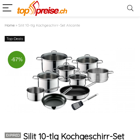
Home
»
Silit 10-tlg Kochgeschirr-Set Alicante
Top-Deals
-67%
Silit 10-tlg Kochgeschirr-Set
EXPIRED