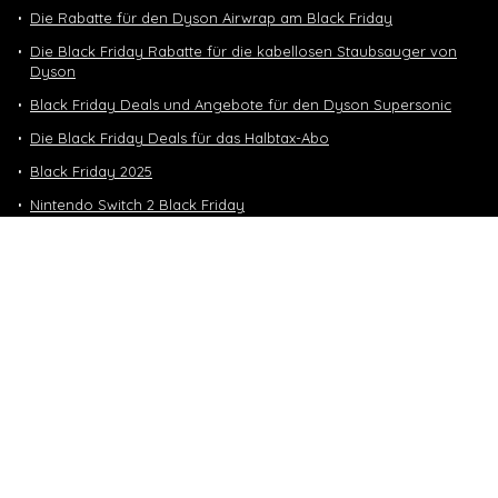
Die Rabatte für den Dyson Airwrap am Black Friday
Die Black Friday Rabatte für die kabellosen Staubsauger von
Dyson
Black Friday Deals und Angebote für den Dyson Supersonic
Die Black Friday Deals für das Halbtax-Abo
Black Friday 2025
Nintendo Switch 2 Black Friday
Neuste Deals
10 GB in CH | 3 GB EU-Daten CHF 9.90
Top-Deals
10 GB in CH | 3 GB EU-Daten CHF 9.90
Handy & Abos