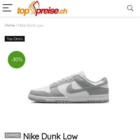
Home
»
Nike Dunk Low
Top-Deals
-30%
Nike Dunk Low
EXPIRED