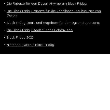
Die Rabatte für den Dyson Airwrap am Black Friday
Die Black Friday Rabatte für die kabellosen Staubsauger von
Dyson
Black Friday Deals und Angebote für den Dyson Supersonic
Die Black Friday Deals für das Halbtax-Abo
Black Friday 2025
Nintendo Switch 2 Black Friday
Neuste Deals
10 GB in CH | 3 GB EU-Daten CHF 9.90
Top-Deals
10 GB in CH | 3 GB EU-Daten CHF 9.90
Handy & Abos