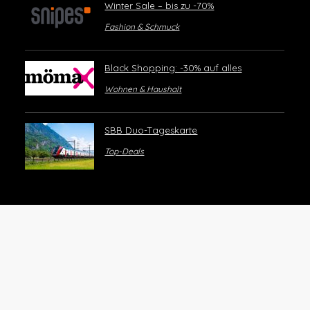
Winter Sale – bis zu -70%
Fashion & Schmuck
Black Shopping: -30% auf alles
Wohnen & Haushalt
SBB Duo-Tageskarte
Top-Deals