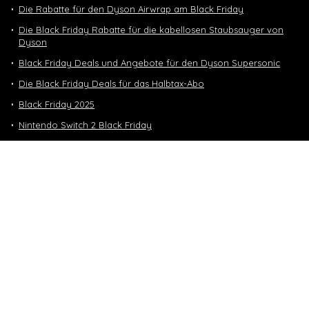
Die Rabatte für den Dyson Airwrap am Black Friday
Die Black Friday Rabatte für die kabellosen Staubsauger von
Dyson
Black Friday Deals und Angebote für den Dyson Supersonic
Die Black Friday Deals für das Halbtax-Abo
Black Friday 2025
Nintendo Switch 2 Black Friday
Neuste Deals
10 GB in CH | 3 GB EU-Daten CHF 9.90
Top-Deals
10 GB in CH | 3 GB EU-Daten CHF 9.90
Handy & Abos