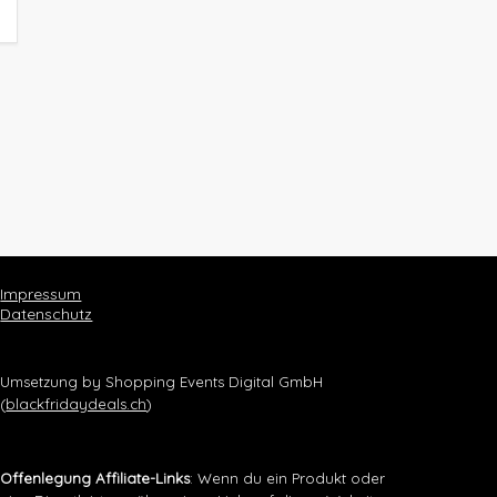
Impressum
Datenschutz
Umsetzung by Shopping Events Digital GmbH
(
blackfridaydeals.ch
)
Offenlegung Affiliate-Links
: Wenn du ein Produkt oder