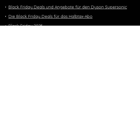
Black Friday Deals und Angebote für den Dyson Supersonic
Die Black Friday Deals für das Halbtax-Abo
Black Friday 2025
Nintendo Switch 2 Black Friday
Neuste Deals
10 GB in CH | 3 GB EU-Daten CHF 9.90
Top-Deals
10 GB in CH | 3 GB EU-Daten CHF 9.90
Handy & Abos
Winter Sale – bis zu -70%
Fashion & Schmuck