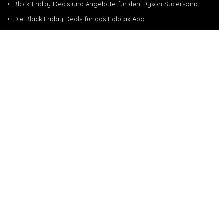
Black Friday Deals und Angebote für den Dyson Supersonic
Die Black Friday Deals für das Halbtax-Abo
Black Friday 2025
Nintendo Switch 2 Black Friday
Neuste Deals
10 GB in CH | 3 GB EU-Daten CHF 9.90
Top-Deals
10 GB in CH | 3 GB EU-Daten CHF 9.90
Handy & Abos
Winter Sale – bis zu -70%
Fashion & Schmuck