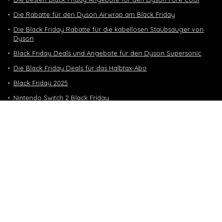
Die Rabatte für den Dyson Airwrap am Black Friday
Die Black Friday Rabatte für die kabellosen Staubsauger von
Dyson
Black Friday Deals und Angebote für den Dyson Supersonic
Die Black Friday Deals für das Halbtax-Abo
Black Friday 2025
Nintendo Switch 2 Black Friday
Neuste Deals
10 GB in CH | 3 GB EU-Daten CHF 9.90
Top-Deals
10 GB in CH | 3 GB EU-Daten CHF 9.90
Handy & Abos