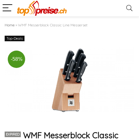
Home
»
WMF Messerblock Classic Line Messerset
Top-Deals
-58%
WMF Messerblock Classic
EXPIRED