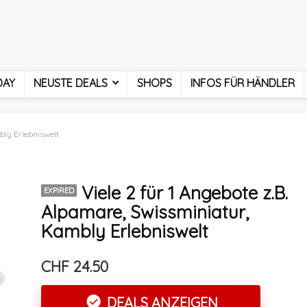
DAY
NEUSTE DEALS
SHOPS
INFOS FÜR HÄNDLER
bly Erlebniswelt
Viele 2 für 1 Angebote z.B.
EXPIRED
Alpamare, Swissminiatur,
Kambly Erlebniswelt
CHF 24.50
DEALS ANZEIGEN