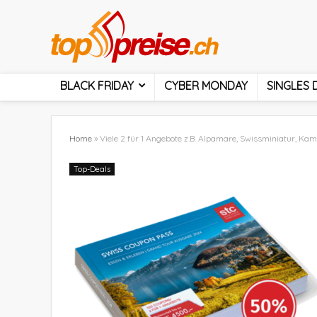
BLACK FRIDAY
CYBER MONDAY
SINGLES 
Home
»
Viele 2 für 1 Angebote z.B. Alpamare, Swissminiatur, Kam
Top-Deals