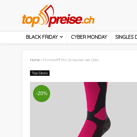
BLACK FRIDAY
CYBER MONDAY
SINGLES 
Home
»
Primaloft® Pro Skisocken bei Odlo
Top-Deals
-20%