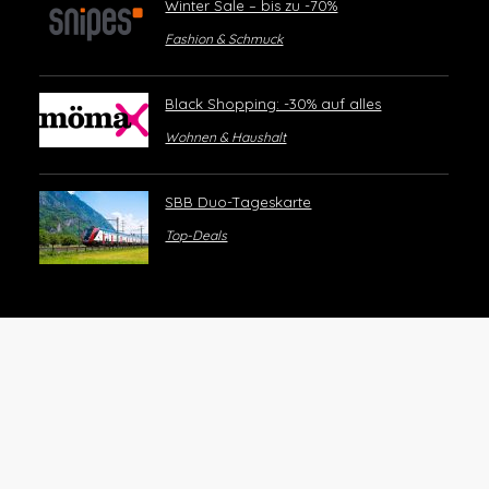
Winter Sale – bis zu -70%
Fashion & Schmuck
Black Shopping: -30% auf alles
Wohnen & Haushalt
SBB Duo-Tageskarte
Top-Deals