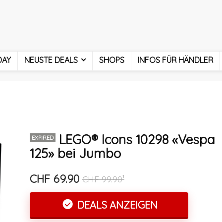
DAY
NEUSTE DEALS
SHOPS
INFOS FÜR HÄNDLER
LEGO® Icons 10298 «Vespa
EXPIRED
125» bei Jumbo
CHF 69.90
CHF 99.90¹
DEALS ANZEIGEN