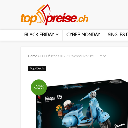
BLACK FRIDAY
CYBER MONDAY
SINGLES 
Home
»
LEGO® Icons 10298 “Vespa 125” bei Jumbo
Top-Deals
-30%