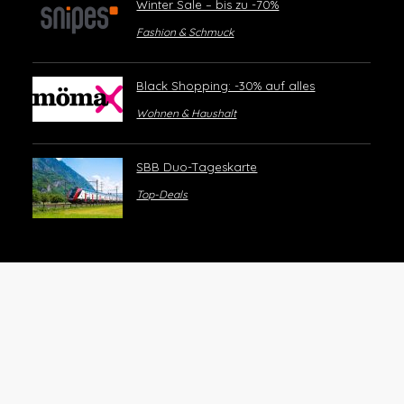
Winter Sale – bis zu -70%
Fashion & Schmuck
Black Shopping: -30% auf alles
Wohnen & Haushalt
SBB Duo-Tageskarte
Top-Deals