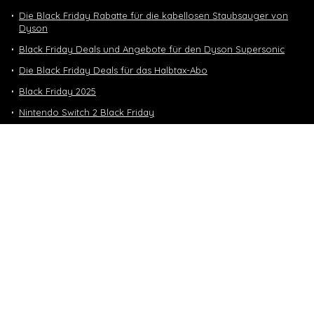
Die Black Friday Rabatte für die kabellosen Staubsauger von
Dyson
Black Friday Deals und Angebote für den Dyson Supersonic
Die Black Friday Deals für das Halbtax-Abo
Black Friday 2025
Nintendo Switch 2 Black Friday
Neuste Deals
10 GB in CH | 3 GB EU-Daten CHF 9.90
Top-Deals
10 GB in CH | 3 GB EU-Daten CHF 9.90
Handy & Abos