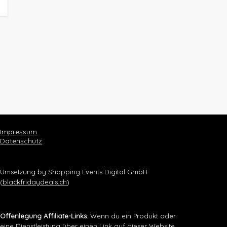
Impressum
Datenschutz
Umsetzung by Shopping Events Digital GmbH
(
blackfridaydeals.ch
)
Offenlegung Affiliate-Links
: Wenn du ein Produkt oder
eine Dienstleistung über einen Link auf dieser Website