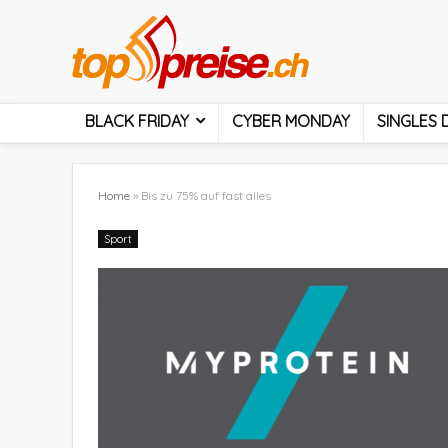
BLACK FRIDAY
CYBER MONDAY
SINGLES 
Home
»
Bis zu 75% auf fast alles
Sport