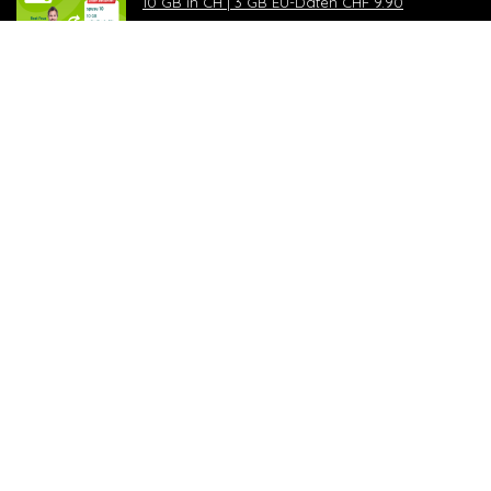
10 GB in CH | 3 GB EU-Daten CHF 9.90
Top-Deals
10 GB in CH | 3 GB EU-Daten CHF 9.90
Handy & Abos
Winter Sale – bis zu -70%
Fashion & Schmuck
Black Shopping: -30% auf alles
Wohnen & Haushalt
SBB Duo-Tageskarte
Top-Deals