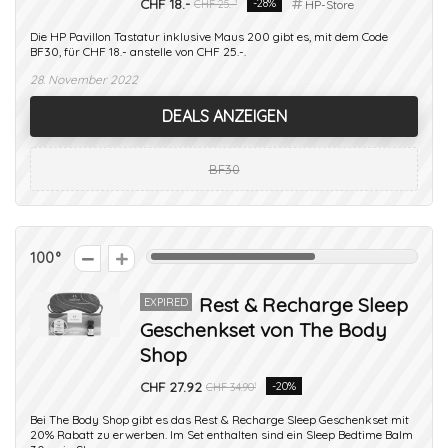
CHF 18.-
-28%
CHF 25.-¹
HP-Store
Die HP Pavillon Tastatur inklusive Maus 200 gibt es, mit dem Code
BF30, für CHF 18.- anstelle von CHF 25.-.
28. November 2022
DEALS ANZEIGEN
BF30
100
Rest & Recharge Sleep
EXPIRED
Geschenkset von The Body
Shop
CHF 27.92
-20%
CHF 34.90¹
Bei The Body Shop gibt es das Rest & Recharge Sleep Geschenkset mit
20% Rabatt zu erwerben. Im Set enthalten sind ein Sleep Bedtime Balm