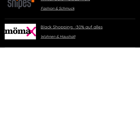
Fashion & Schmuck
Black Shopping: -30% auf alles
Wohnen & Haushalt
SBB Duo-Tageskarte
Top-Deals
Impressum
Datenschutz
Umsetzung by Shopping Events Digital GmbH
(
blackfridaydeals.ch
)