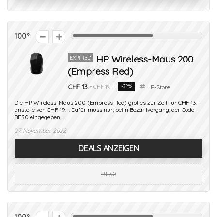
100
HP Wireless-Maus 200
EXPIRED
(Empress Red)
CHF 13.-
-32%
CHF 19.-¹
HP-Store
Die HP Wireless-Maus 200 (Empress Red) gibt es zur Zeit für CHF 13.-
anstelle von CHF 19.-. Dafür muss nur, beim Bezahlvorgang, der Code
BF30 eingegeben ...
27. November 2022
DEALS ANZEIGEN
BF30
100