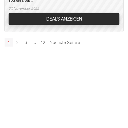
30g, ein Sleep ...
27. November 2022
DEALS ANZEIGEN
1
2
3
…
12
Nächste Seite »