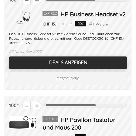
HP Business Headset v2
EXPIRED
CHF 13.-
-50%
CHF 26.-¹
HP-Store
Das HP Business Headset v2 mit klarem Sound und Funktionen zur
Rauschunterdrückung gibt es, mit dem Code DESTOCK50, für CHF 13.-
statt CHF 26.-.
27. November 2022
DEALS ANZEIGEN
DESTOCK50
100
HP Pavillon Tastatur
EXPIRED
und Maus 200