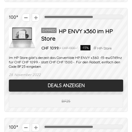
100
HP ENVY x360 im HP
EXPIRED
Store
CHF 1099.-
-15%
CHF 1300.-¹
HP-Store
Im HP Store gibt’s derzeit das Convertible HP ENVY x360 -15-ew0749nz
für CHF CHF 1099.- statt CHF CHF 1300.-. Für den Rabatt, einfach den
Code BF25 eingeben.
28. November 2022
DEALS ANZEIGEN
BF25
100