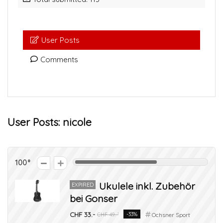
User Posts
Comments
User Posts:
nicole
100
Ukulele inkl. Zubehör
EXPIRED
bei Gonser
CHF 33.-
-33%
CHF 49.-¹
Ochsner Sport