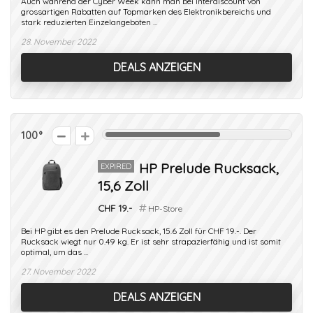
Auch während der Cyber Week kann man bei Interdiscount von
grossartigen Rabatten auf Topmarken des Elektronikbereichs und
stark reduzierten Einzelangeboten ...
28. November 2022
DEALS ANZEIGEN
100
HP Prelude Rucksack,
EXPIRED
15,6 Zoll
CHF 19.-
HP-Store
Bei HP gibt es den Prelude Rucksack, 15.6 Zoll für CHF 19.-. Der
Rucksack wiegt nur 0.49 kg. Er ist sehr strapazierfähig und ist somit
optimal, um das ...
27. November 2022
DEALS ANZEIGEN