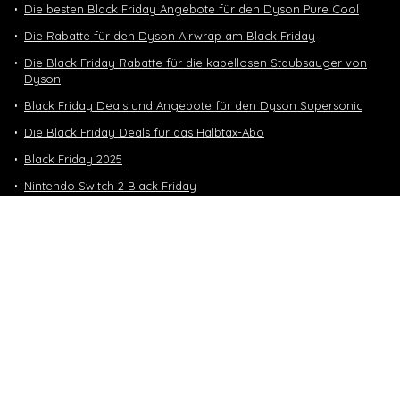
Die besten Black Friday Angebote für den Dyson Pure Cool
Die Rabatte für den Dyson Airwrap am Black Friday
Die Black Friday Rabatte für die kabellosen Staubsauger von
Dyson
Black Friday Deals und Angebote für den Dyson Supersonic
Die Black Friday Deals für das Halbtax-Abo
Black Friday 2025
Nintendo Switch 2 Black Friday
Neuste Deals
10 GB in CH | 3 GB EU-Daten CHF 9.90
Top-Deals
10 GB in CH | 3 GB EU-Daten CHF 9.90