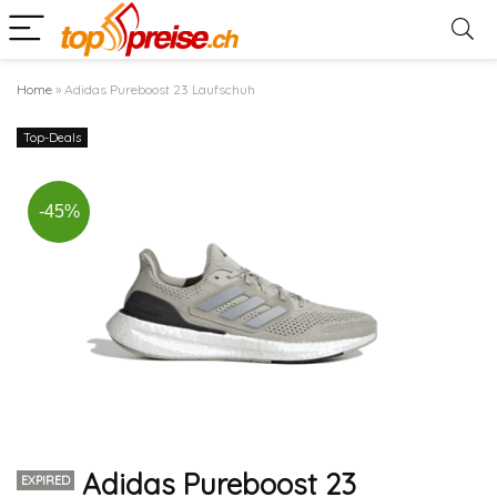
Home
»
Adidas Pureboost 23 Laufschuh
Top-Deals
-45%
Adidas Pureboost 23
EXPIRED