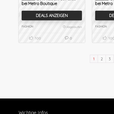
bei Metro Boutique
bei Metro
DEALS ANZEIGEN
DE
FASHION
FASHION
Abgelaufen
100
0
10
1
2
3
Wichtige Infos