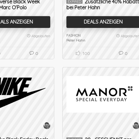
iverse Black Week
Zusätzliche 40% Rabat
EXPIRED
 Marc O’Polo
bei Peter Hahn
ALS ANZEIGEN
DEALS ANZEIGEN
FASHION
Abgelaufen
Abgelaufe
Peter Hahn
0
0
100
0