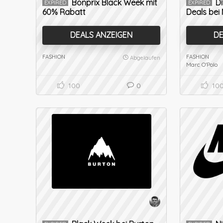
Bonprix Black Week mit
D
EXPIRED
EXPIRED
60% Rabatt
Deals bei
DEALS ANZEIGEN
DE
FASHION
FASHION
Abgelaufen
Marc O'Polo
100
0
10