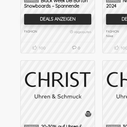
Black Week bei Burton
Ni
EXPIRED
EXPIRED
Snowboards – Spannende
2024
Angebote
DEALS ANZEIGEN
DE
FASHION
FASHION
Abgelaufen
Nike
100
0
10
20-30% auf Uhren &
30
EXPIRED
EXPIRED