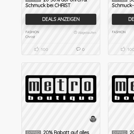
Schmuck bei CHRIST
Schmuck-
DEALS ANZEIGEN
DE
FASHION
FASHION
Abgelaufen
Christ
100
0
10
20% Rabatt auf alles
2
EXPIRED
EXPIRED