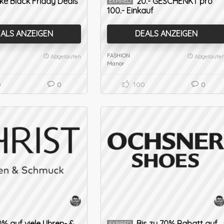
ke Black Friday Deals
20.- GESCHENKT pro
EXPIRED
100.- Einkauf
ALS ANZEIGEN
DEALS ANZEIGEN
FASHION
Abgelaufen
Abgelaufe
Manor
0
0
100
0
% auf viele Uhren- &
Bis zu 70% Rabatt auf
EXPIRED