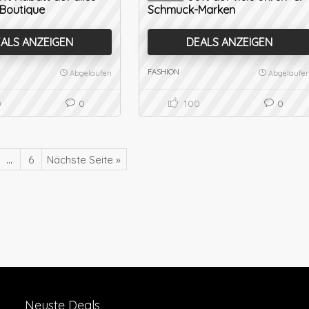
 Boutique
Schmuck-Marken
ALS ANZEIGEN
DEALS ANZEIGEN
FASHION
Abgelaufen
Abgelaufe
0
0
100
0
…
6
Nächste Seite »
Neuste Deals