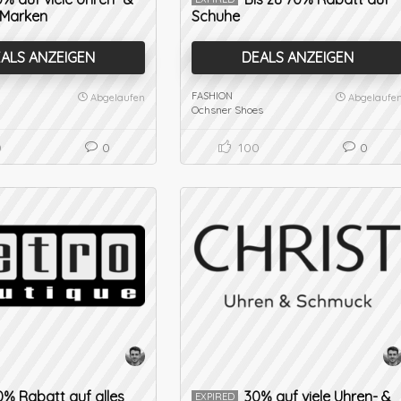
Marken
Schuhe
ALS ANZEIGEN
DEALS ANZEIGEN
FASHION
Abgelaufen
Abgelaufe
Ochsner Shoes
0
0
100
0
0% Rabatt auf alles
30% auf viele Uhren- &
EXPIRED